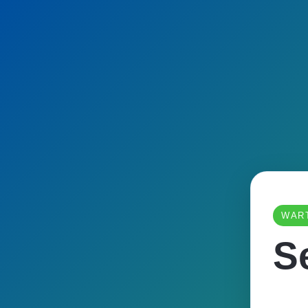
WAR
S